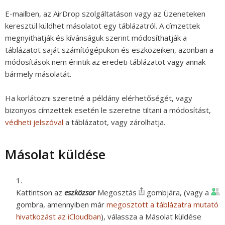
E-mailben, az AirDrop szolgáltatáson vagy az Üzeneteken
keresztül küldhet másolatot egy táblázatról. A címzettek
megnyithatják és kívánságuk szerint módosíthatják a
táblázatot saját számítógépükön és eszközeiken, azonban a
módosítások nem érintik az eredeti táblázatot vagy annak
bármely másolatát.
Ha korlátozni szeretné a példány elérhetőségét, vagy
bizonyos címzettek esetén le szeretne tiltani a módosítást,
védheti jelszóval
a táblázatot, vagy zárolhatja.
Másolat küldése
Kattintson az
eszközsor
Megosztás
gombjára, (vagy a
gombra, amennyiben már
megosztott a táblázatra mutató
hivatkozást az iCloudban
), válassza a Másolat küldése