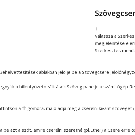
Szövegcser
Válassza a Szerkes
megjelenítése elem
Szerkesztés menüb
Behelyettesítések ablakban jelölje be a Szövegcsere jelölőnégyz
gnyílik a billentyűzetbeállítások Szöveg panelje a számítógép R
ttintson a
gombra, majd adja meg a cserélni kívánt szöveget (p
ja be azt a szót, amire cserélni szeretné (pl. „the”) a Csere erre 