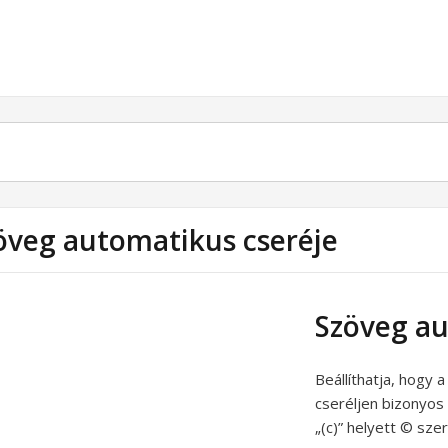
öveg automatikus cseréje
Szöveg au
Beállíthatja, hogy
cseréljen bizonyos 
„(c)” helyett © sze