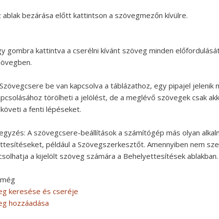
 ablak bezárása előtt kattintson a szövegmezőn kívülre.
y gombra kattintva a cserélni kívánt szöveg minden előfordulását 
zövegben.
Szövegcsere be van kapcsolva a táblázathoz, egy pipajel jelenik
apcsolásához törölheti a jelölést, de a meglévő szövegek csak akk
követi a fenti lépéseket.
egyzés:
A szövegcsere-beállítások a számítógép más olyan alkalma
ttesítéseket, például a Szövegszerkesztőt. Amennyiben nem szer
csolhatja a kijelölt szöveg számára a Behelyettesítések ablakban.
 még
eg keresése és cseréje
eg hozzáadása