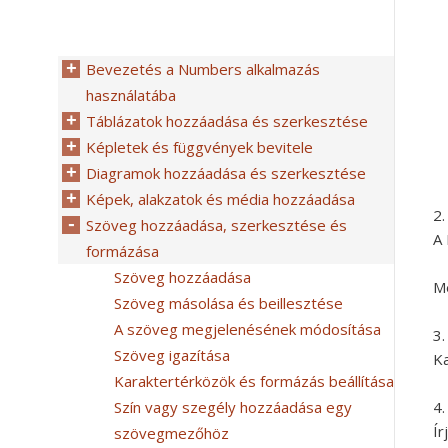
Bevezetés a Numbers alkalmazás
használatába
Táblázatok hozzáadása és szerkesztése
Képletek és függvények bevitele
Diagramok hozzáadása és szerkesztése
Képek, alakzatok és média hozzáadása
Szöveg hozzáadása, szerkesztése és
A 
formázása
Szöveg hozzáadása
Me
Szöveg másolása és beillesztése
A szöveg megjelenésének módosítása
Szöveg igazítása
Ka
Karaktertérközök és formázás beállítása
Szín vagy szegély hozzáadása egy
Ír
szövegmezőhöz