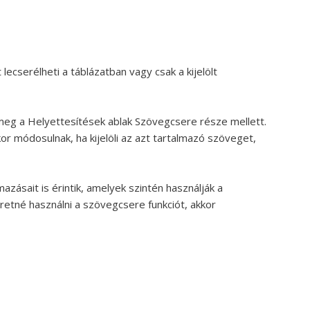
lecserélheti a táblázatban vagy csak a kijelölt
 meg a Helyettesítések ablak Szövegcsere része mellett.
or módosulnak, ha kijelöli az azt tartalmazó szöveget,
zásait is érintik, amelyek szintén használják a
etné használni a szövegcsere funkciót, akkor