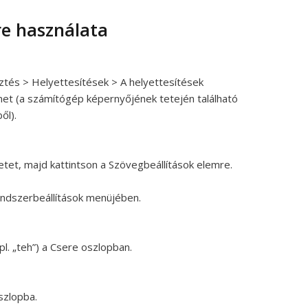
e használata
ztés > Helyettesítések > A helyettesítések
et (a számítógép képernyőjének tetején található
ől).
etet, majd kattintson a Szövegbeállítások elemre.
endszerbeállítások menüjében.
l. „teh”) a Csere oszlopban.
oszlopba.