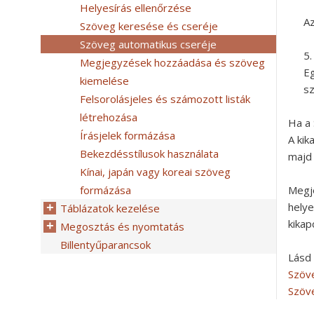
Helyesírás ellenőrzése
Az
Szöveg keresése és cseréje
Szöveg automatikus cseréje
Megjegyzések hozzáadása és szöveg
Eg
kiemelése
s
Felsorolásjeles és számozott listák
létrehozása
Ha a 
Írásjelek formázása
A kik
Bekezdésstílusok használata
majd 
Kínai, japán vagy koreai szöveg
formázása
Megj
helye
Táblázatok kezelése
kikap
Megosztás és nyomtatás
Billentyűparancsok
Lásd
Szöv
Szöv