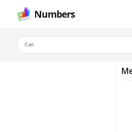
Numbers
Me