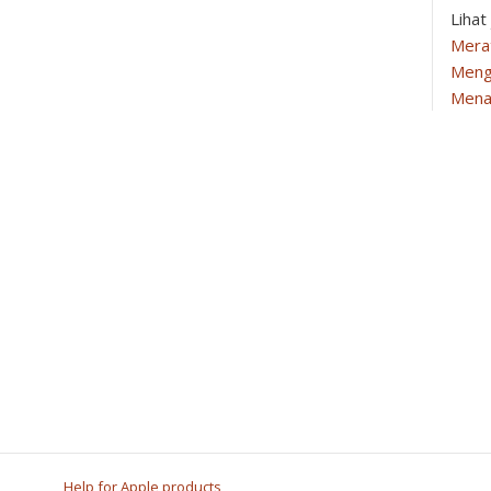
Lihat
Mera
Meng
Mena
Help for Apple products