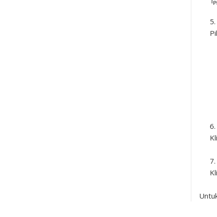
Pi
Kl
Kl
Untuk