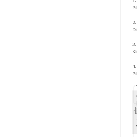
Pi
Di
Kl
Pi