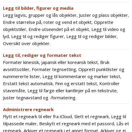
Legg til bilder, figurer og media
Legg lagvis, grupper og lås objekter
,
Juster og plass objekter
,
Endre størrelse på, roter og vend et objekt
,
Opprette
objektstiler
,
Endre utseendet på et objekt
,
Legg til video og
lyd
,
Legg til og rediger figurer
,
Legg til og rediger bilder
,
Oversikt over objekter
.
Legg til, rediger og formater tekst
Formater kinesisk, japansk eller koreansk tekst
,
Bruk
avsnittsstiler
,
Formater tegnsetting
,
Opprett punktlister og
nummererte lister
,
Legg til kommentarer og marker tekst
,
Erstatt tekst automatisk
,
Finn og erstatt tekst
,
Kontroller
stavemåte
,
Legg til farge eller kantlinjer på en tekstrute
,
Juster tegnavstand og -formatering
.
Administrere regneark
Flytt et regneark til eller fra iCloud
,
Slett et regneark
,
Legg til
tilpassede maler
,
Beskytt et regneark med et passord
,
Lås et
regneark
,
Arkiver et regneark i et annet format
,
Arkiver og gi