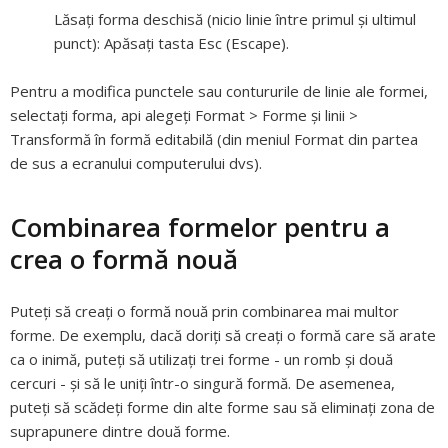
Lăsaţi forma deschisă (nicio linie între primul şi ultimul
punct):
Apăsați tasta Esc (Escape).
Pentru a modifica punctele sau contururile de linie ale formei,
selectați forma, api alegeți Format > Forme și linii >
Transformă în formă editabilă (din meniul Format din partea
de sus a ecranului computerului dvs).
Combinarea formelor pentru a
crea o formă nouă
Puteți să creați o formă nouă prin combinarea mai multor
forme. De exemplu, dacă doriți să creați o formă care să arate
ca o inimă, puteți să utilizați trei forme - un romb și două
cercuri - și să le uniți într-o singură formă. De asemenea,
puteți să scădeți forme din alte forme sau să eliminați zona de
suprapunere dintre două forme.