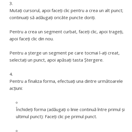
Mutați cursorul, apoi faceți clic pentru a crea un alt punct;
continuați să adăugați oricâte puncte doriți.
Pentru a crea un segment curbat, faceți clic, apoi trageți,
apoi faceți clic din nou.
Pentru a șterge un segment pe care tocmai l-ați creat,
selectați un punct, apoi apăsați tasta Ștergere.
Pentru a finaliza forma, efectuați una dintre următoarele
acțiuni:
Închideţi forma (adăugaţi o linie continuă între primul şi
ultimul punct):
Faceți clic pe primul punct.