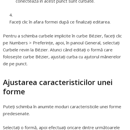
conectează în acest punct sunt curbate.
Faceți clic în afara formei după ce finalizați editarea.
Pentru a schimba curbele implicite în curbe Bézier, faceți clic
pe Numbers > Preferințe, apoi, în panoul General, selectați
Curbele revin la Bézier. Atunci când editați o formă care
folosește curbe Bézier, ajustați curba cu ajutorul mânerelor
de pe punct.
Ajustarea caracteristicilor unei
forme
Puteți schimba în anumite moduri caracteristicile unei forme
predesenate.
Selectaţi o formă, apoi efectuați oricare dintre următoarele