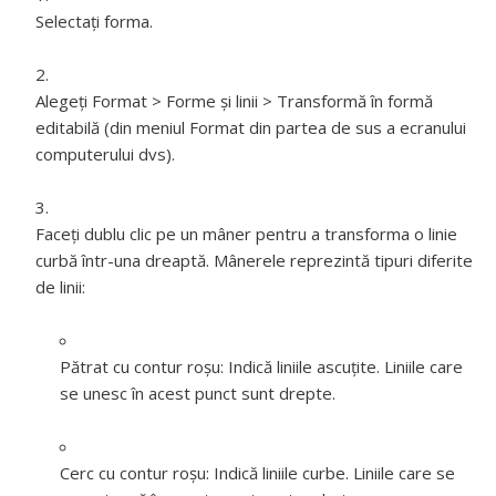
Selectați forma.
Alegeți Format > Forme și linii > Transformă în formă
editabilă (din meniul Format din partea de sus a ecranului
computerului dvs).
Faceți dublu clic pe un mâner pentru a transforma o linie
curbă într-una dreaptă. Mânerele reprezintă tipuri diferite
de linii:
Pătrat cu contur roșu:
Indică liniile ascuțite. Liniile care
se unesc în acest punct sunt drepte.
Cerc cu contur roșu:
Indică liniile curbe. Liniile care se