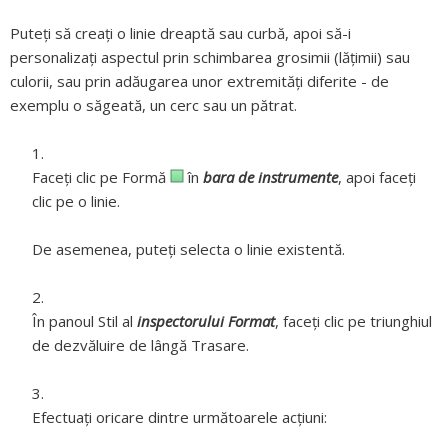
Puteți să creați o linie dreaptă sau curbă, apoi să-i
personalizați aspectul prin schimbarea grosimii (lățimii) sau
culorii, sau prin adăugarea unor extremități diferite - de
exemplu o săgeată, un cerc sau un pătrat.
Faceți clic pe Formă
în
bara de instrumente
, apoi faceți
clic pe o linie.
De asemenea, puteți selecta o linie existentă.
În panoul Stil al
inspectorului Format
, faceți clic pe triunghiul
de dezvăluire de lângă Trasare.
Efectuați oricare dintre următoarele acțiuni: