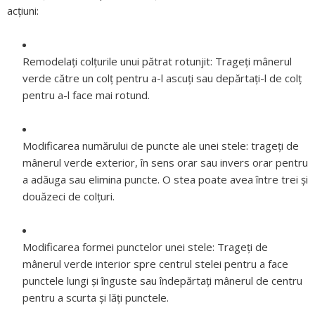
acțiuni:
Remodelați colțurile unui pătrat rotunjit:
Trageți mânerul
verde către un colț pentru a-l ascuți sau depărtați-l de colț
pentru a-l face mai rotund.
Modificarea numărului de puncte ale unei stele:
trageți de
mânerul verde exterior, în sens orar sau invers orar pentru
a adăuga sau elimina puncte. O stea poate avea între trei și
douăzeci de colțuri.
Modificarea formei punctelor unei stele:
Trageți de
mânerul verde interior spre centrul stelei pentru a face
punctele lungi și înguste sau îndepărtați mânerul de centru
pentru a scurta și lăți punctele.