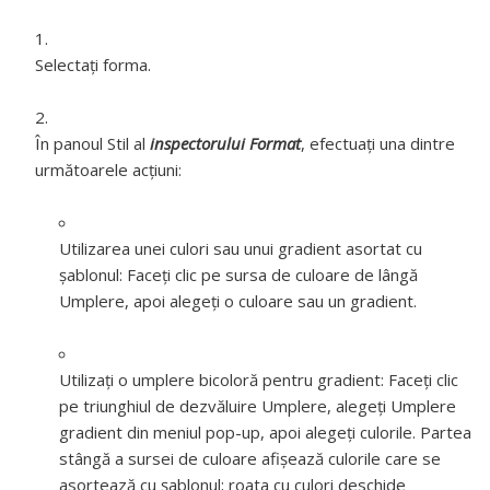
Selectați forma.
În panoul Stil al
inspectorului Format
, efectuați una dintre
următoarele acțiuni:
Utilizarea unei culori sau unui gradient asortat cu
șablonul:
Faceţi clic pe sursa de culoare de lângă
Umplere, apoi alegeţi o culoare sau un gradient.
Utilizați o umplere bicoloră pentru gradient:
Faceți clic
pe triunghiul de dezvăluire Umplere, alegeți Umplere
gradient din meniul pop-up, apoi alegeți culorile. Partea
stângă a sursei de culoare afișează culorile care se
asortează cu șablonul; roata cu culori deschide