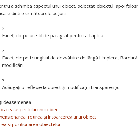
ntru a schimba aspectul unui obiect, selectați obiectul, apoi folos
icare dintre următoarele acțiuni:
Faceți clic pe un stil de paragraf pentru a-l aplica.
Faceți clic pe triunghiul de dezvăluire de lângă Umplere, Bordură
modificări.
Adăugaţi o reflexie la obiect şi modificaţi-i transparenţa.
ți deasemenea
icarea aspectului unui obiect
ensionarea, rotirea și întoarcerea unui obiect
erea și poziționarea obiectelor