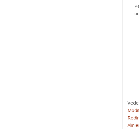
Pe
or
Vede
Modif
Redim
Alini