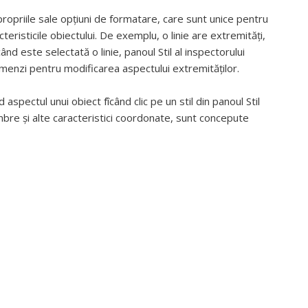
propriile sale opțiuni de formatare, care sunt unice pentru
cteristicile obiectului. De exemplu, o linie are extremități,
când este selectată o linie, panoul Stil al inspectorului
enzi pentru modificarea aspectului extremităților.
 aspectul unui obiect fîcând clic pe un stil din panoul Stil
 umbre și alte caracteristici coordonate, sunt concepute