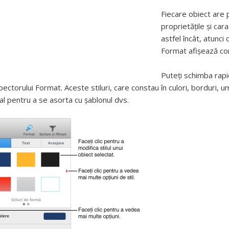
Fiecare obiect are 
proprietățile și cara
astfel încât, atunci 
Format afișează com
Puteți schimba rapid
spectorului Format. Aceste stiluri, care constau în culori, borduri,
al pentru a se asorta cu șablonul dvs.