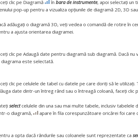
ceți clic pe Diagramă
în
bara de instrumente
, apoi selectați un 
niului pop-up pentru a vizualiza opțiunile de diagramă 2D, 3D sau 
că adăugați o diagramă 3D, veți vedea o comandă de rotire în cen
ntru a ajusta orientarea diagramei.
ceți clic pe Adaugă date pentru diagramă sub diagramă. Dacă nu 
 diagrama este selectată.
ceți clic pe celulele de tabel cu datele pe care doriţi să le utilizați
ăuga date dintr-un întreg rând sau o întreagă coloană, faceți clic 
teți
select
celulele din una sau mai multe tabele, inclusiv tabelele de
ntr-o diagramă,
apare în fila corespunzătoare oricărei foi care c
ntru a opta dacă rândurile sau coloanele sunt reprezentate ca
se