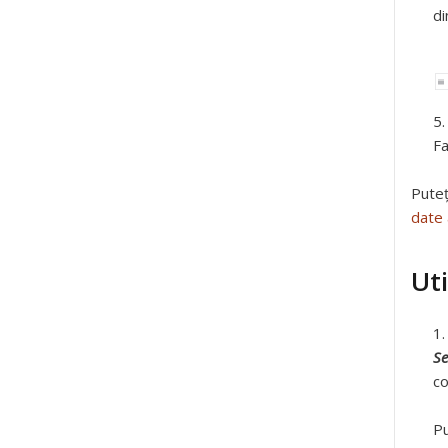
di
Fa
Puteț
date 
Ut
Se
co
Pu