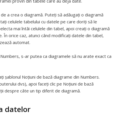
ramei provin din tabele care au deja date.
 de a crea o diagramă. Puteți să adăugați o diagramă
tați celulele tabelului cu datele pe care doriți să le
 selecta mai întâi celulele din tabel, apoi creați o diagramă
. În orice caz, atunci când modificați datele din tabel,
izează automat.
În Numbers, s-ar putea ca diagramele să nu arate exact ca
ați șablonul Noțiuni de bază diagrame din Numbers.
uterului dvs), apoi faceți clic pe Noțiuni de bază
ii despre câte un tip diferit de diagramă.
a datelor