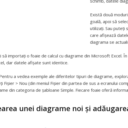
schimb, datele diag
Există două moduri
goală, apoi să selec
utilizați. Sau puteți
care afișează datele
diagrama se actual
i să importați o foaie de calcul cu diagrame din Microsoft Excel. 
cel, dar datele afișate sunt identice.
Pentru a vedea exemple ale diferitelor tipuri de diagrame, explor
ți Fișier > Nou (din meniul Fișier din partea de sus a ecranului comp
ame din categoria de șabloane Simple. Fiecare foaie oferă informaț
earea unei diagrame noi și adăugare