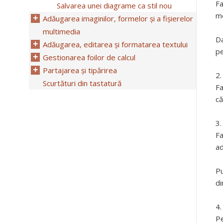
Fa
Salvarea unei diagrame ca stil nou
me
Adăugarea imaginilor, formelor și a fișierelor
multimedia
Da
Adăugarea, editarea și formatarea textului
pe
Gestionarea foilor de calcul
Partajarea și tipărirea
Scurtături din tastatură
Fa
că
Fa
ad
Pu
di
Pe