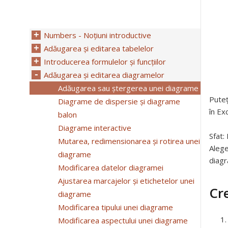
Numbers - Noțiuni introductive
Adăugarea și editarea tabelelor
Introducerea formulelor și funcțiilor
Adăugarea și editarea diagramelor
Adăugarea sau ștergerea unei diagrame
Puteț
Diagrame de dispersie și diagrame
în Ex
balon
Diagrame interactive
Sfat:
Mutarea, redimensionarea și rotirea unei
Alege
diagrame
diagr
Modificarea datelor diagramei
Ajustarea marcajelor și etichetelor unei
Cr
diagrame
Modificarea tipului unei diagrame
Modificarea aspectului unei diagrame