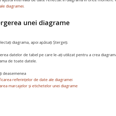
ale diagramei
.
ergerea unei diagrame
lectați diagrama, apoi apăsați Ștergeți.
erea datelor de tabel pe care le-ați utilizat pentru a crea diagra
ama de toate datele.
ți deasemenea
icarea referințelor de date ale diagramei
area marcajelor și etichetelor unei diagrame