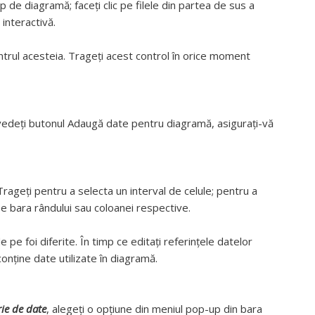
tip de diagramă; faceți clic pe filele din partea de sus a
interactivă.
trul acesteia. Trageți acest control în orice moment
vedeți butonul Adaugă date pentru diagramă, asigurați-vă
. Trageți pentru a selecta un interval de celule; pentru a
pe bara rândului sau coloanei respective.
 pe foi diferite. În timp ce editați referințele datelor
onține date utilizate în diagramă.
rie de date
, alegeți o opțiune din meniul pop-up din bara