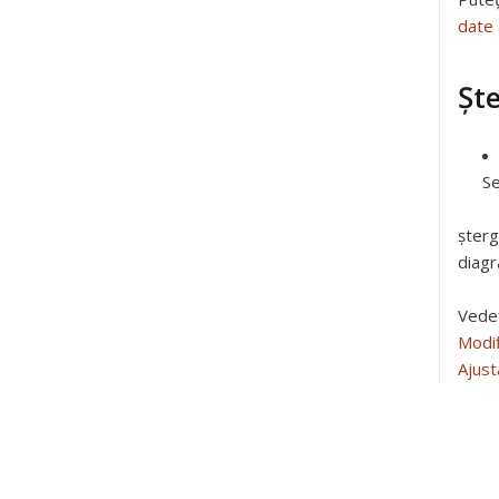
date 
Șt
Se
șterg
diagr
Vede
Modif
Ajust