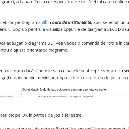
iagramă,
apare în fila corespunzătoare oricărei foi care conține 
ceți clic pe Diagramă
în
bara de instrumente
, apoi selectați un 
niului pop-up pentru a vizualiza opțiunile de diagramă 2D, 3D sau 
că adăugați o diagramă 3D, veți vedea o comandă de rotire în cen
ntru a ajusta orientarea diagramei.
ntru a opta dacă rândurile sau coloanele sunt reprezentate ca
se
egeți o opțiune din meniul pop-up din bara din partea de jos a fere
ceți clic pe OK în partea de jos a ferestrei.
i ajusta intervalul de date reflectat în diagramă în orice moment. 