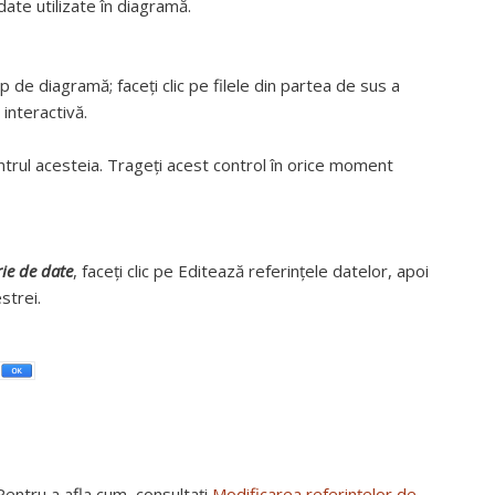
date utilizate în diagramă.
tip de diagramă; faceți clic pe filele din partea de sus a
interactivă.
trul acesteia. Trageți acest control în orice moment
rie de date
, faceți clic pe Editează referințele datelor, apoi
strei.
Pentru a afla cum, consultați
Modificarea referințelor de