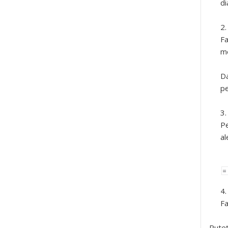
d
Fa
me
Da
pe
Pe
al
Fa
Puteț