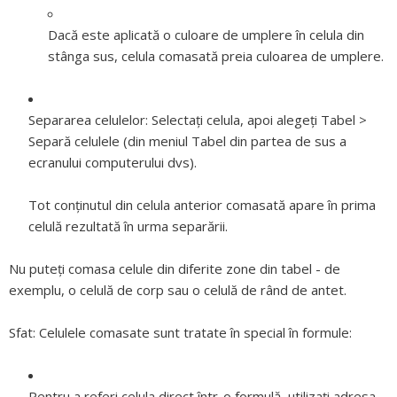
Dacă este aplicată o culoare de umplere în celula din
stânga sus, celula comasată preia culoarea de umplere.
Separarea celulelor:
Selectați celula, apoi alegeți Tabel >
Separă celulele (din meniul Tabel din partea de sus a
ecranului computerului dvs).
Tot conținutul din celula anterior comasată apare în prima
celulă rezultată în urma separării.
Nu puteţi comasa celule din diferite zone din tabel - de
exemplu, o celulă de corp sau o celulă de rând de antet.
Sfat:
Celulele comasate sunt tratate în special în formule:
Pentru a referi celula direct într-o formulă, utilizați adresa