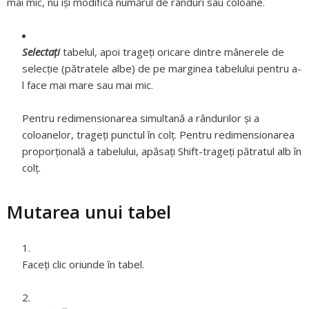
mai mic, nu își modifică numărul de rânduri sau coloane.
Selectați
tabelul, apoi trageţi oricare dintre mânerele de
selecţie (pătratele albe) de pe marginea tabelului pentru a-
l face mai mare sau mai mic.
Pentru redimensionarea simultană a rândurilor şi a
coloanelor, trageţi punctul în colţ. Pentru redimensionarea
proporţională a tabelului, apăsaţi Shift-trageţi pătratul alb în
colţ.
Mutarea unui tabel
Faceți clic oriunde în tabel.