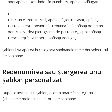
apoi apăsați Deschideți în Numbers. Apăsați Adăugați.
Dintr-un e-mail:
În Mail, apăsați fișierul atașat, apăsați
Partajați (este posibil să trebuiască să apăsați pe ecran
pentru a vedea pictograma de partajare), apoi apăsați
Deschideți în Numbers. Apăsați Adăugați.
șablonul va apărea în categoria șabloanele mele din Selectorul
de șabloane.
Redenumirea sau ştergerea unui
şablon personalizat
După ce instalați un șablon, acesta apare în categoria
Șabloanele mele din selectorul de șabloane.