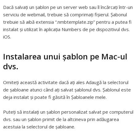
Dacă salvați un șablon pe un server web sau îl încărcați într-un
serviciu de webmail, trebuie să comprimați fișierul. Șabonul
trebuie să aibă extensia “.nmbtemplate.zip” pentru a putea fi
instalat și utilizat în aplicația Numbers de pe dispozitivul dvs.
iOS.
Instalarea unui șablon pe Mac-ul
dvs.
Omiteți această activitate dacă ați ales Adaugă la selectorul
de șabloane atunci când ați salvat șablonul dvs. Șablonul este
deja instalat și poate fi găsită în Șabloanele mele.
Puteți să instalați un șablon personalizat salvat pe computerul
dvs. sau un șablon primit de la altcineva prin adăugarea
acestuia la selectorul de șabloane.