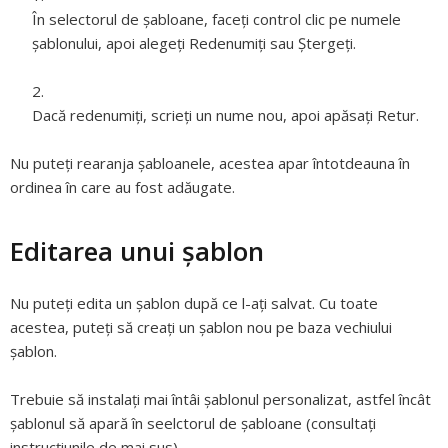
În selectorul de şabloane, faceţi control clic pe numele
şablonului, apoi alegeţi Redenumiţi sau Ştergeţi.
Dacă redenumiţi, scrieţi un nume nou, apoi apăsaţi Retur.
Nu puteţi rearanja şabloanele, acestea apar întotdeauna în
ordinea în care au fost adăugate.
Editarea unui șablon
Nu puteți edita un șablon după ce l-ați salvat. Cu toate
acestea, puteți să creați un șablon nou pe baza vechiului
șablon.
Trebuie să instalați mai întâi șablonul personalizat, astfel încât
șablonul să apară în seelctorul de șabloane (consultați
instrucțiunile de mai sus).