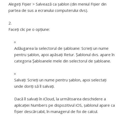
Alegeți Fișier > Salvează ca șablon (din meniul Fișier din
partea de sus a ecranului computerului dvs).
Faceți clic pe o opțiune:
Adăugarea la selectorul de șabloane:
Scrieţi un nume
pentru şablon, apoi apăsaţi Retur. Şablonul dvs. apare în
categoria Şabloanele mele din selectorul de şabloane.
Salvați:
Scrieţi un nume pentru şablon, apoi selectaţi
unde doriţi să îl salvaţi.
Dacă îl salvați în iCloud, la următoarea deschidere a
aplicației Numbers pe dispozitivul iOS, șablonul apare ca
fișier descărcabil, în managerul de foi de calcul.