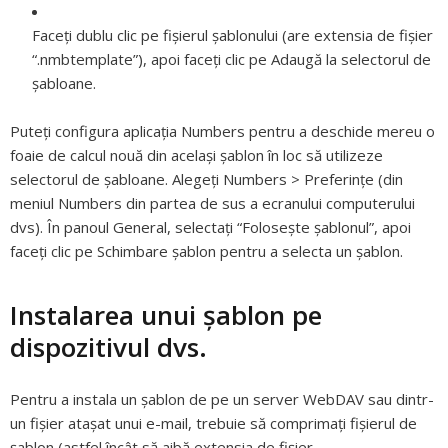
Faceți dublu clic pe fișierul șablonului (are extensia de fișier
“.nmbtemplate”), apoi faceți clic pe Adaugă la selectorul de
șabloane.
Puteți configura aplicația Numbers pentru a deschide mereu o
foaie de calcul nouă din același șablon în loc să utilizeze
selectorul de șabloane. Alegeți Numbers > Preferințe (din
meniul Numbers din partea de sus a ecranului computerului
dvs). În panoul General, selectați “Folosește șablonul”, apoi
faceți clic pe Schimbare șablon pentru a selecta un șablon.
Instalarea unui șablon pe
dispozitivul dvs.
Pentru a instala un șablon de pe un server WebDAV sau dintr-
un fișier atașat unui e-mail, trebuie să comprimați fișierul de
șablon (astfel încât să aibă extensia de fișier