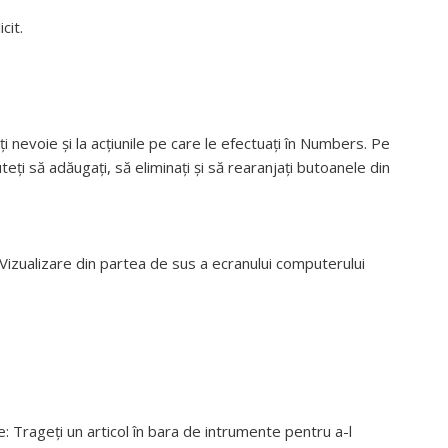
cit.
nevoie și la acțiunile pe care le efectuați în Numbers. Pe
eți să adăugați, să eliminați și să rearanjați butoanele din
Vizualizare din partea de sus a ecranului computerului
e:
Trageți un articol în bara de intrumente pentru a-l