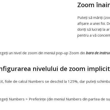
Zoom înain
Puteți să măriți (z
afișare a unei foi.
doriți să lucrați la
pentru a vă concentr
egeți un nivel de zoom din meniul pop-up Zoom din
bara de instr
nfigurarea nivelului de zoom implicit
cit, foile de calcul Numbers se deschid la 125%, dar puteți schimb
egeți Numbers > Preferințe (din meniul Numbers din partea de sus