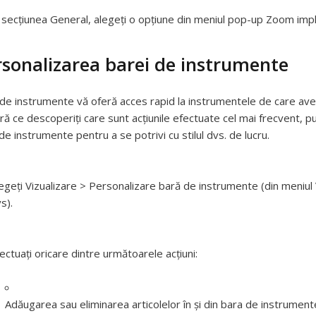
 secțiunea General, alegeți o opțiune din meniul pop-up Zoom impli
rsonalizarea barei de instrumente
de instrumente vă oferă acces rapid la instrumentele de care aveți 
ă ce descoperiți care sunt acțiunile efectuate cel mai frecvent, put
de instrumente pentru a se potrivi cu stilul dvs. de lucru.
egeți Vizualizare > Personalizare bară de instrumente (din meniul 
s).
ectuați oricare dintre următoarele acțiuni:
Adăugarea sau eliminarea articolelor în și din bara de instrument