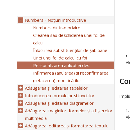
Numbers - Noțiuni introductive
Numbers dintr-o privire
Crearea sau deschiderea unei foi de
calcul
Înlocuirea substituenților de șabloane
Unei unei foi de calcul cu foi
Al
Personalizarea aplicației dvs.
Infirmarea (anularea) și reconfirmarea
Co
(refacerea) modificărilor
Adăugarea și editarea tabelelor
Introducerea formulelor și funcțiilor
Impli
Adăugarea și editarea diagramelor
Adăugarea imaginilor, formelor și a fișierelor
Al
multimedia
Adăugarea, editarea și formatarea textului