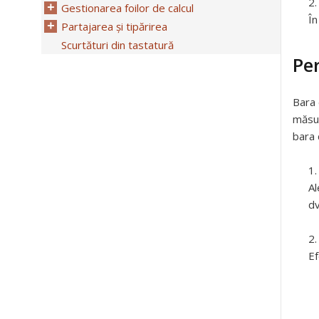
Gestionarea foilor de calcul
În
Partajarea și tipărirea
Scurtături din tastatură
Pe
Bara 
măsur
bara 
Al
dv
Ef