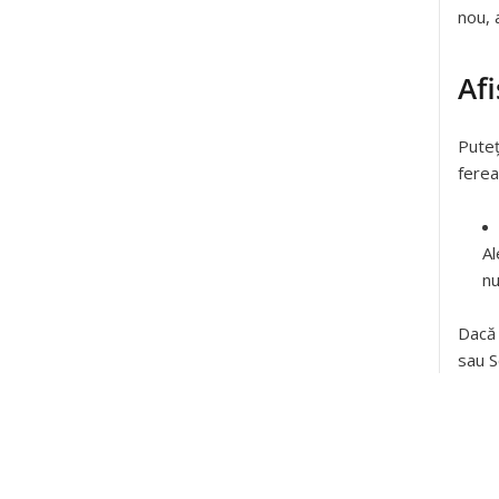
nou, 
Af
Puteț
fere
Al
nu
Dacă 
sau S