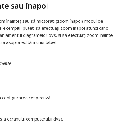
te sau înapoi
oom înainte) sau să micșorați (zoom înapoi) modul de
 De exemplu, puteți să efectuați zoom înapoi atunci când
 aranjamentul diagramelor dvs. și să efectuați zoom înainte
a asupra editării unui tabel.
umente
.
a configurarea respectivă.
 a ecranului computerului dvs).