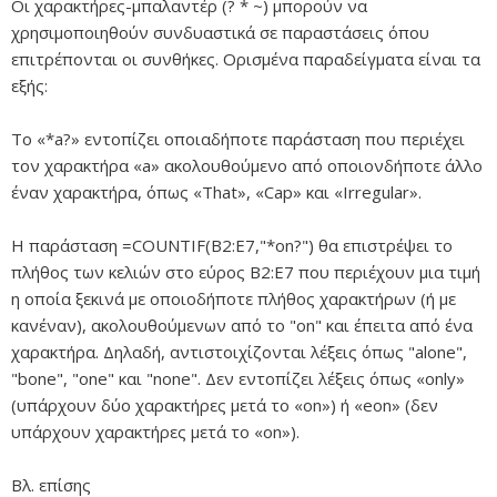
Οι χαρακτήρες-μπαλαντέρ (? * ~) μπορούν να
χρησιμοποιηθούν συνδυαστικά σε παραστάσεις όπου
επιτρέπονται οι συνθήκες. Ορισμένα παραδείγματα είναι τα
εξής:
Το «*a?» εντοπίζει οποιαδήποτε παράσταση που περιέχει
τον χαρακτήρα «a» ακολουθούμενο από οποιονδήποτε άλλο
έναν χαρακτήρα, όπως «That», «Cap» και «Irregular».
Η παράσταση =COUNTIF(B2:E7,"*on?") θα επιστρέψει το
πλήθος των κελιών στο εύρος B2:E7 που περιέχουν μια τιμή
η οποία ξεκινά με οποιοδήποτε πλήθος χαρακτήρων (ή με
κανέναν), ακολουθούμενων από το "on" και έπειτα από ένα
χαρακτήρα. Δηλαδή, αντιστοιχίζονται λέξεις όπως "alone",
"bone", "one" και "none". Δεν εντοπίζει λέξεις όπως «only»
(υπάρχουν δύο χαρακτήρες μετά το «on») ή «eon» (δεν
υπάρχουν χαρακτήρες μετά το «on»).
Βλ. επίσης