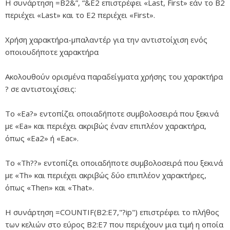
Η συνάρτηση =B2&”, “&E2 επιστρέφει «Last, First» εάν το B2
περιέχει «Last» και το E2 περιέχει «First».
Χρήση χαρακτήρα-μπαλαντέρ για την αντιστοίχιση ενός
οποιουδήποτε χαρακτήρα
Ακολουθούν ορισμένα παραδείγματα χρήσης του χαρακτήρα
? σε αντιστοιχίσεις:
Το «Ea?» εντοπίζει οποιαδήποτε συμβολοσειρά που ξεκινά
με «Ea» και περιέχει ακριβώς έναν επιπλέον χαρακτήρα,
όπως «Ea2» ή «Eac».
Το «Th??» εντοπίζει οποιαδήποτε συμβολοσειρά που ξεκινά
με «Th» και περιέχει ακριβώς δύο επιπλέον χαρακτήρες,
όπως «Then» και «That».
Η συνάρτηση =COUNTIF(B2:E7,"?ip") επιστρέφει το πλήθος
των κελιών στο εύρος B2:E7 που περιέχουν μια τιμή η οποία