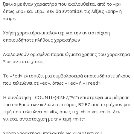
ξεκινά με έναν χαρακτήρα που ακολουθείται από το «ip»,
όπως «rip» και «tip». Δεν θα εντοπίσει τις λέξεις «drip» ή
«trip».
Χρήση χαρακτήρα-μπαλαντέρ για την αντιστοίχιση
οποιουδήποτε πλήθους χαρακτήρων
Ακολουθούν ορισμένα παραδείγματα χρήσης του χαρακτήρα
* σε αντιστοιχίσεις:
Το «*ed» εντοπίζει μια συμβολοσειρά οποιουδήποτε μήκους
που τελειώνει σε «ed», όπως «Ted» ή «Treed».
Η συνάρτηση =COUNTIF(B2:E7,“*it”) επιστρέφει μια μέτρηση
του αριθμού των κελιών στο εύρος B2:E7 που περιέχουν μια
τιμή που τελειώνει σε «it», όπως π.χ. «bit» και «mit». Δεν
γίνεται αντιστοίχιση με την τιμή «mitt».
Χρήση χαρακτήρα-μπαλαντέρ ως κυριολεκτικού