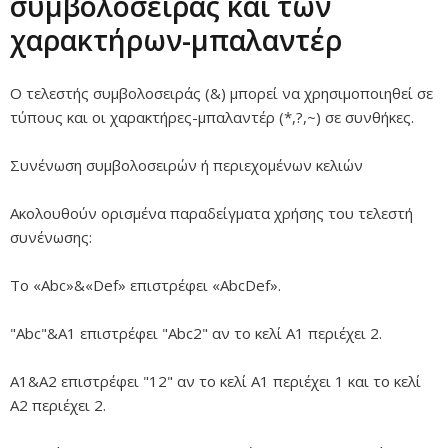
συμβολοσειράς και των
χαρακτήρων-μπαλαντέρ
Ο τελεστής συμβολοσειράς (&) μπορεί να χρησιμοποιηθεί σε
τύπους και οι χαρακτήρες-μπαλαντέρ (*,?,~) σε συνθήκες.
Συνένωση συμβολοσειρών ή περιεχομένων κελιών
Ακολουθούν ορισμένα παραδείγματα χρήσης του τελεστή
συνένωσης:
Το «Abc»&«Def» επιστρέφει «AbcDef».
"Abc"&A1 επιστρέφει "Abc2" αν το κελί A1 περιέχει 2.
A1&A2 επιστρέφει "12" αν το κελί A1 περιέχει 1 και το κελί
A2 περιέχει 2.